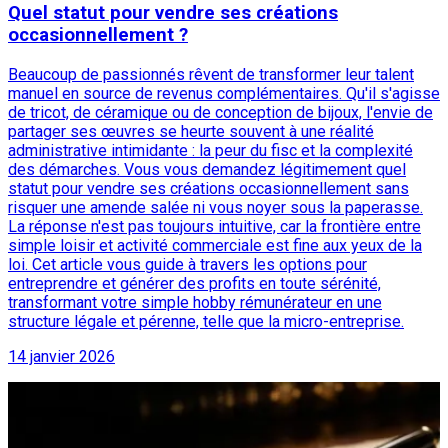
Quel statut pour vendre ses créations
occasionnellement ?
Beaucoup de passionnés rêvent de transformer leur talent
manuel en source de revenus complémentaires. Qu'il s'agisse
de tricot, de céramique ou de conception de bijoux, l'envie de
partager ses œuvres se heurte souvent à une réalité
administrative intimidante : la peur du fisc et la complexité
des démarches. Vous vous demandez légitimement quel
statut pour vendre ses créations occasionnellement sans
risquer une amende salée ni vous noyer sous la paperasse.
La réponse n'est pas toujours intuitive, car la frontière entre
simple loisir et activité commerciale est fine aux yeux de la
loi. Cet article vous guide à travers les options pour
entreprendre et générer des profits en toute sérénité,
transformant votre simple hobby rémunérateur en une
structure légale et pérenne, telle que la micro-entreprise.
14 janvier 2026