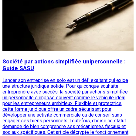
Société par actions simplifiée unipersonnelle :
Guide SASU
Lancer son entreprise en solo est un défi exaltant qui exige
une structure juridique solide. Pour quiconque souhaite
entreprendre avec succès, la société par actions simplifiée
unipersonnelle s'impose souvent comme le véhicule idéal
pour les entrepreneurs ambitieux. Flexible et protectrice,
cette forme juridique offre un cadre sécurisant pour
développer une activité commerciale ou de conseil sans
engager ses biens personnels. Toutefois, choisir ce statut
demande de bien comprendre ses mécanismes fiscaux et
sociaux spécifiques. Cet article décrypte le fonctionnement