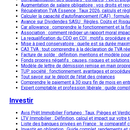
Augmentation de salaire obligatoire : vos droits et re
Récupération TVA Essence : Taux 2026, calculs et règ
Calculer la capacité d'autofinancement (CAF) : formule
Avance sur Dividendes SASU : Règles, Coûts et Risq
Car allowance : comprendre le fonctionnement et la fis
Association : comment rédiger un rapport moral impac
La requalification du CDD en CDI : motifs, procédure e
Mise à pied conservatoire : quelle est sa durée maxi
CA3 TVA : tout comprendre à la déclaration de TVA rée
Facture de solde : définition, mentions et modèle pou
Fonds propres négatifs : causes, risques et solutions 
Modèle de lettre de démission remise en main propre 
TUP société : fonctionnement, avantages et procédure
Tout savoir sur le dépôt de l'état des créances
Comprendre le paiement à 30 jours fin de mois en ent
Expert comptable et profession libérale : guide comple
Investir
Avis Prêt Immobilier Fortuneo : Taux, Pièges et Verdi
LTV Immobilier : Définition, calcul et impact sur votre
Liste des banques privées en France : le comparatif c
Investir en obligation : Guide complet, rendements et