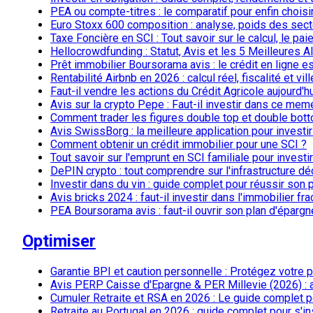
PEA ou compte-titres : le comparatif pour enfin chois
Euro Stoxx 600 composition : analyse, poids des sect
Taxe Foncière en SCI : Tout savoir sur le calcul, le p
Hellocrowdfunding : Statut, Avis et les 5 Meilleures 
Prêt immobilier Boursorama avis : le crédit en ligne est
Rentabilité Airbnb en 2026 : calcul réel, fiscalité et vil
Faut-il vendre les actions du Crédit Agricole aujourd'hu
Avis sur la crypto Pepe : Faut-il investir dans ce mem
Comment trader les figures double top et double bot
Avis SwissBorg : la meilleure application pour investi
Comment obtenir un crédit immobilier pour une SCI ?
Tout savoir sur l'emprunt en SCI familiale pour investir
DePIN crypto : tout comprendre sur l'infrastructure dé
Investir dans du vin : guide complet pour réussir son
Avis bricks 2024 : faut-il investir dans l'immobilier fra
PEA Boursorama avis : faut-il ouvrir son plan d'épargne
Optimiser
Garantie BPI et caution personnelle : Protégez votre 
Avis PERP Caisse d'Epargne & PER Millevie (2026) : an
Cumuler Retraite et RSA en 2026 : Le guide complet p
Retraite au Portugal en 2026 : guide complet pour s'in