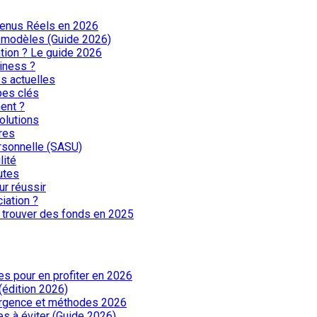
evenus Réels en 2026
et modèles (Guide 2026)
mation ? Le guide 2026
siness ?
s actuelles
pes clés
ent ?
solutions
res
ersonnelle (SASU)
lité
utes
r réussir
ciation ?
r trouver des fonds en 2025
es pour en profiter en 2026
(édition 2026)
urgence et méthodes 2026
es à éviter (Guide 2026)