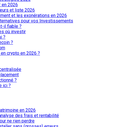
ir en 2026
eurs et liste 2026
aiement et les exonérations en 2026
Alternatives pour vos Investissements
-il fiable ?
les où investir
i ?
ecoin ?
tom
r en crypto en 2026 ?
centralisée
 placement
ctionné ?
 ici ?
patrimoine en 2026
alyse des frais et rentabilité
our ne rien perdre
staller sans (grosses) erreurs