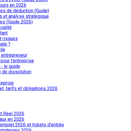
cours en 2026
les de déduction (Guide)
s et analyse stratégique
ues (Guide 2026)
calité
tant
t risques
male ?
lle
r entrepreneur
pour l'entreprise
: le guide
 de dissolution
reprise
t, tarifs et obligations 2026
ct Réel 2026
 taux en 2026
omplet 2026 et tickets d'entrée
 stratégies 2026