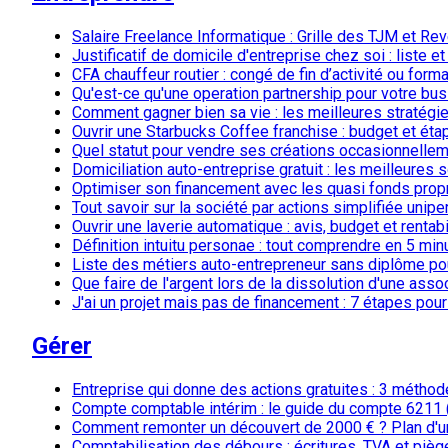
Salaire Freelance Informatique : Grille des TJM et R
Justificatif de domicile d'entreprise chez soi : liste 
CFA chauffeur routier : congé de fin d’activité ou for
Qu'est-ce qu'une operation partnership pour votre bu
Comment gagner bien sa vie : les meilleures stratégie
Ouvrir une Starbucks Coffee franchise : budget et éta
Quel statut pour vendre ses créations occasionnellem
Domiciliation auto-entreprise gratuit : les meilleures 
Optimiser son financement avec les quasi fonds prop
Tout savoir sur la société par actions simplifiée unip
Ouvrir une laverie automatique : avis, budget et rentabi
Définition intuitu personae : tout comprendre en 5 min
Liste des métiers auto-entrepreneur sans diplôme pou
Que faire de l'argent lors de la dissolution d'une asso
J'ai un projet mais pas de financement : 7 étapes pou
Gérer
Entreprise qui donne des actions gratuites : 3 méthod
Compte comptable intérim : le guide du compte 6211 
Comment remonter un découvert de 2000 € ? Plan d'
Comptabilisation des débours : écritures, TVA et pièg