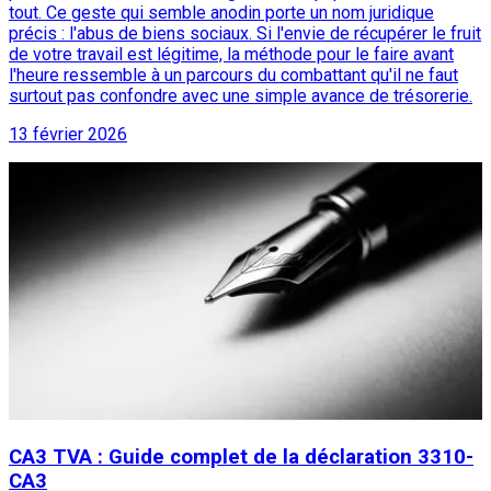
tout. Ce geste qui semble anodin porte un nom juridique
précis : l'abus de biens sociaux. Si l'envie de récupérer le fruit
de votre travail est légitime, la méthode pour le faire avant
l'heure ressemble à un parcours du combattant qu'il ne faut
surtout pas confondre avec une simple avance de trésorerie.
13 février 2026
CA3 TVA : Guide complet de la déclaration 3310-
CA3