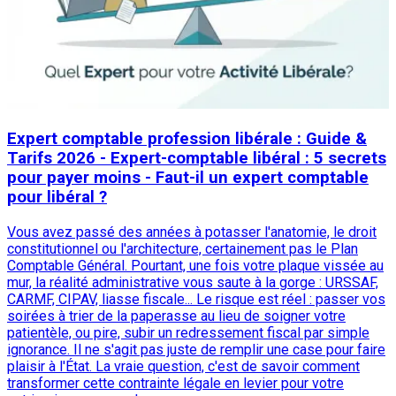
Expert comptable profession libérale : Guide &
Tarifs 2026 - Expert-comptable libéral : 5 secrets
pour payer moins - Faut-il un expert comptable
pour libéral ?
Vous avez passé des années à potasser l'anatomie, le droit
constitutionnel ou l'architecture, certainement pas le Plan
Comptable Général. Pourtant, une fois votre plaque vissée au
mur, la réalité administrative vous saute à la gorge : URSSAF,
CARMF, CIPAV, liasse fiscale... Le risque est réel : passer vos
soirées à trier de la paperasse au lieu de soigner votre
patientèle, ou pire, subir un redressement fiscal par simple
ignorance. Il ne s'agit pas juste de remplir une case pour faire
plaisir à l'État. La vraie question, c'est de savoir comment
transformer cette contrainte légale en levier pour votre